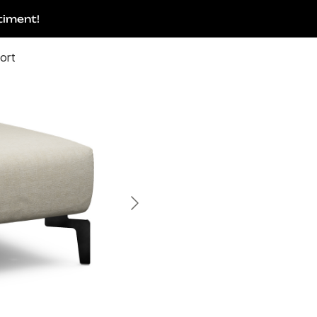
timent!
ort