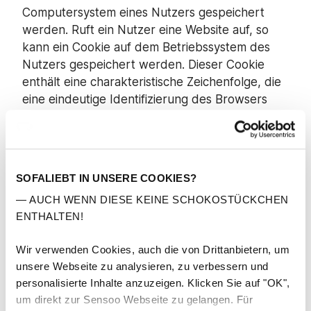
Computersystem eines Nutzers gespeichert
werden. Ruft ein Nutzer eine Website auf, so
kann ein Cookie auf dem Betriebssystem des
Nutzers gespeichert werden. Dieser Cookie
enthält eine charakteristische Zeichenfolge, die
eine eindeutige Identifizierung des Browsers
beim erneuten Aufrufen der Website
ermöglicht.
Cookies werden auf Ihrem Rechner
SOFALIEBT IN UNSERE COOKIES?
gespeichert. Daher haben Sie die volle Kontrolle
über die Verwendung von Cookies. Durch die
— AUCH WENN DIESE KEINE SCHOKOSTÜCKCHEN
Auswahl
ENTHALTEN!
entsprechender technischer Einstellungen in
Ihrem Internetbrowser können Sie vor dem
Wir verwenden Cookies, auch die von Drittanbietern, um
Setzen von Cookies benachrichtigt werden und
unsere Webseite zu analysieren, zu verbessern und
personalisierte Inhalte anzuzeigen. Klicken Sie auf "OK",
über die Annahme einzeln entscheiden sowie
um direkt zur Sensoo Webseite zu gelangen. Für
die Speicherung der Cookies und Übermittlung