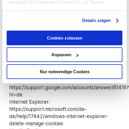
individuelle Einstellungen klicken Sie auf "Details
der enthaltenen Daten verhindern. Bereits
anzeigen".
gespeicherte Cookies können jederzeit gelöscht
werden. Wir weisen Sie jedoch darauf hin, dass
Details zeigen
Sie dann gegebenenfalls nicht sämtliche
Funktionen dieser Website vollumfänglich
Cookies zulassen
werden nutzen können.
Unter den nachstehenden Links können Sie
Anpassen
sich informieren, wie Sie die Cookies bei den
wichtigsten Browsern verwalten (u.a. auch
Nur notwendige Cookies
deaktivieren) können:
Chrome:
https://support.google.com/accounts/answer/61416?
hl=de
Internet Explorer:
https://support.microsoft.com/de-
de/help/17442/windows-internet-explorer-
delete-manage-cookies