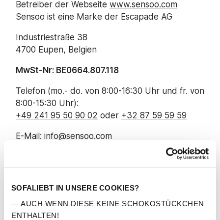
Betreiber der Webseite
www.sensoo.com
Sensoo ist eine Marke der Escapade AG
Industriestraße 38
4700 Eupen, Belgien
MwSt-Nr: BE0664.807.118
Telefon (mo.- do. von 8:00-16:30 Uhr und fr. von
8:00-15:30 Uhr):
+49 241 95 50 90 02
oder
+32 87 59 59 59
E-Mail: info@sensoo.com
https://www.fair-commerce.de/
Die Europäische Kommission stellt eine
SOFALIEBT IN UNSERE COOKIES?
Plattform für die außergerichtliche Online-
— AUCH WENN DIESE KEINE SCHOKOSTÜCKCHEN
Streitbeilegung (OS-Plattform) bereit,
ENTHALTEN!
aufrufbar unter