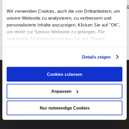
https://ec.europa.eu/odr
(
https://ec.europa.eu/
Wir verwenden Cookies, auch die von Drittanbietern, um
Wir sind seit dem 04.03.2021 Mitglied der
unsere Webseite zu analysieren, zu verbessern und
Initiative „FairCommerce“.
personalisierte Inhalte anzuzeigen. Klicken Sie auf "OK",
Nähere Informationen hierzu findest Du
um direkt zur Sensoo Webseite zu gelangen. Für
unter
https://www.fair-commerce.de/
.
individuelle Einstellungen klicken Sie auf "Details
anzeigen".
Details zeigen
Cookies zulassen
Anpassen
Nur notwendige Cookies