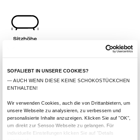
Sitzhöhe
einstellbar
Maße
SOFALIEBT IN UNSERE COOKIES?
Hochwertige Materialien
— AUCH WENN DIESE KEINE SCHOKOSTÜCKCHEN
ENTHALTEN!
Pflegeleicht
Wir verwenden Cookies, auch die von Drittanbietern, um
Einfache Montage
unsere Webseite zu analysieren, zu verbessern und
personalisierte Inhalte anzuzeigen. Klicken Sie auf "OK",
5 Jahre Garantie
um direkt zur Sensoo Webseite zu gelangen. Für
individuelle Einstellungen klicken Sie auf "Details
Kostenlose Lieferung & Rücksendung