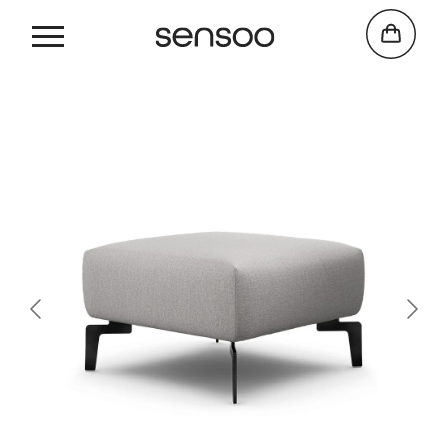
Cosy 1
B
70 cm
x
D
70 cm
x
H
48 cm
POEF