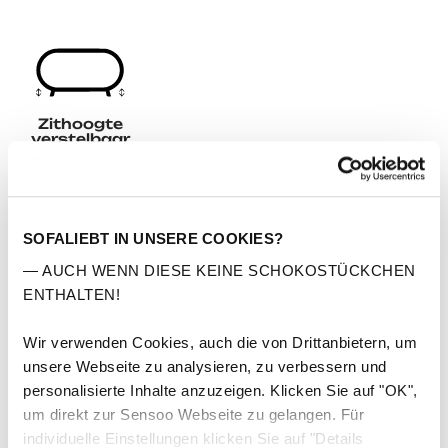
Zithoogte
verstelbaar
Afmetingen
Hoogwaardige materialen
SOFALIEBT IN UNSERE COOKIES?
— AUCH WENN DIESE KEINE SCHOKOSTÜCKCHEN
Onderhoudsvriendelijk
ENTHALTEN!
Eenvoudige montage
Wir verwenden Cookies, auch die von Drittanbietern, um
unsere Webseite zu analysieren, zu verbessern und
5 jaar garantie
personalisierte Inhalte anzuzeigen. Klicken Sie auf "OK",
um direkt zur Sensoo Webseite zu gelangen. Für
Gratis levering & retour
individuelle Einstellungen klicken Sie auf "Details