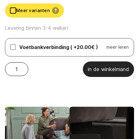
Meer varianten
?
Levering binnen 3-4 weken
Voetbankverbinding
( +20.00€ )
meer leren
Sensoo – Cosy1 poef quantity
in de winkelmand