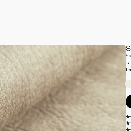
S
Sa
is
te