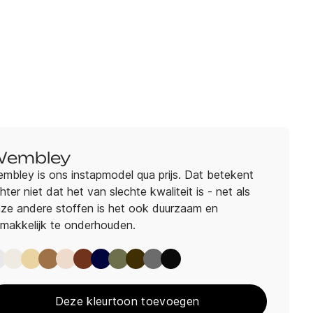
embley
mbley is ons instapmodel qua prijs. Dat betekent
hter niet dat het van slechte kwaliteit is - net als
ze andere stoffen is het ook duurzaam en
makkelijk te onderhouden.
Wembley Perle
Wembley Angora
Wembley Sand
Wembley Mouse
Wembley Rose
Wembley Passion
Wembley Marine
Wembley Forest
Wembley Chocolat
Wembley Graphite
Wembley Black
Deze kleurtoon toevoegen