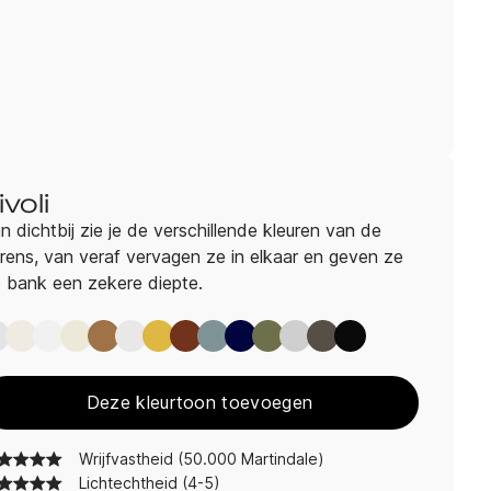
ivoli
n dichtbij zie je de verschillende kleuren van de
rens, van veraf vervagen ze in elkaar en geven ze
 bank een zekere diepte.
Rivoli Ethno
Rivoli Angora
Rivoli Silver
Rivoli Cream
Rivoli Mouse
Rivoli Perle
Rivoli Gold
Rivoli Passion
Rivoli Denim
Rivoli Marine
Rivoli Forest
Rivoli Grey
Rivoli Carbon
Rivoli Black
Deze kleurtoon toevoegen
Wrijfvastheid (50.000 Martindale)
Lichtechtheid (4-5)