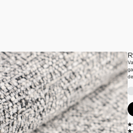
R
Va
ga
de