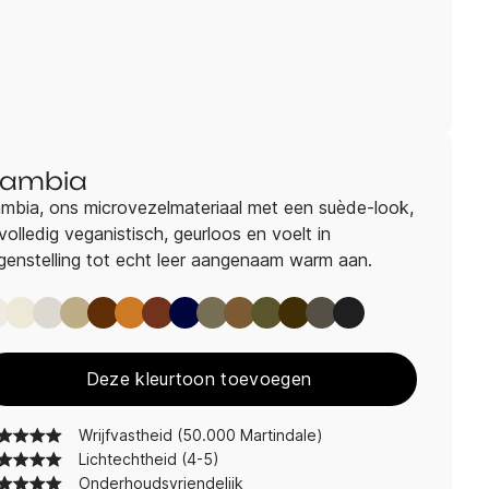
ambia
mbia, ons microvezelmateriaal met een suède-look,
 volledig veganistisch, geurloos en voelt in
genstelling tot echt leer aangenaam warm aan.
Sambia Angora
Sambia Cream
Sambia Cloudy
Sambia Smoke
Sambia Cognac
Sambia Rost
Sambia Passion
Sambia Marine
Sambia Taupe
Sambia Brown
Sambia Olive
Sambia Chocolat
Sambia Carbon
Sambia Basalt
Deze kleurtoon toevoegen
Wrijfvastheid (50.000 Martindale)
Lichtechtheid (4-5)
Onderhoudsvriendelijk