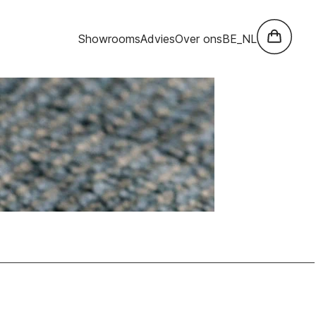
Showrooms
Advies
Over ons
BE_NL