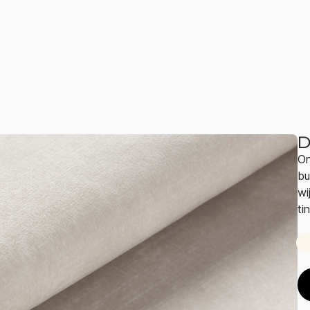
D
On
bu
wi
ti