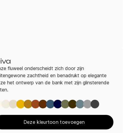
iva
ze fluweel onderscheidt zich door zijn
itengewone zachtheid en benadrukt op elegante
jze het ontwerp van de bank met zijn glinsterende
nten.
Diva Offwhite
Diva Naturel
Diva Camel
Diva Sun
Diva Whisky
Diva Coral
Diva Cognac
Diva Ocean
Diva Marine
Diva Forest
Diva Chocolat
Diva Mineral
Diva Stone
Diva Anthracite
Deze kleurtoon toevoegen