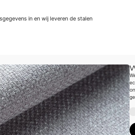
sgegevens in en wij leveren de stalen
W
We
ec
on
ge