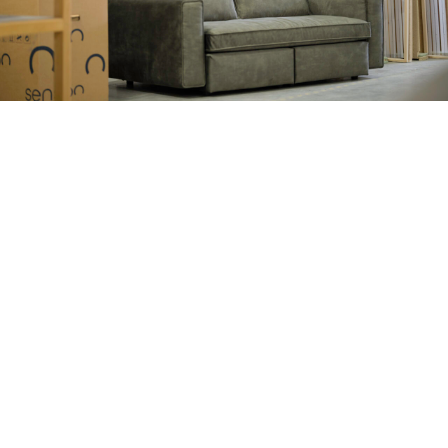
Wie we zijn?
Wij leven, ademen en denken sofa!
Wij zijn een enthousiast team van sofa-experts
dat zich gepassioneerd bezighoudt met de
innovatie en perfectionering van hoogwaardige
bankstellen.
Wij vinden functionaliteit uit waar deze
ontbreekt, denken elk detail grondig door en
brengen het met liefde, passie en expertise tot
in de perfectie. Ontworpen en vervaardigd met
de jarenlange ervaring en 60 jaar knowhow van