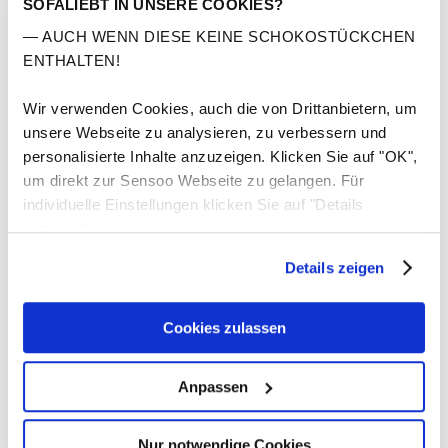
SOFALIEBT IN UNSERE COOKIES?
Komfort
— AUCH WENN DIESE KEINE SCHOKOSTÜCKCHEN
ENTHALTEN!
Wir verwenden Cookies, auch die von Drittanbietern, um
Sitzhärte
Sitzposition
Sitzhöhe
unsere Webseite zu analysieren, zu verbessern und
einstellbar
einstellbar
einstellbar
personalisierte Inhalte anzuzeigen. Klicken Sie auf "OK",
um direkt zur Sensoo Webseite zu gelangen. Für
Maße
individuelle Einstellungen klicken Sie auf "Details
anzeigen".
Hochwertige Materialien
Details zeigen
Pflegeleicht
Cookies zulassen
Einfache Montage
Anpassen
5 Jahre Garantie
Kostenlose Lieferung & Rücksendung
Nur notwendige Cookies