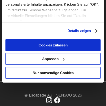
Nachhaltigkeit
Beratung
personalisierte Inhalte anzuzeigen. Klicken Sie auf "OK",
Qualität
Showrooms
um direkt zur Sensoo Webseite zu gelangen. Für
Support
Rechtliches
individuelle Einstellungen klicken Sie auf "Details
Zahlung & Versand
Impressum
anzeigen".
FAQ
Widerrufsrecht
Details zeigen
Kontakt
Datenschutz
AGB
Cookies zulassen
info@sensoo.com
Anpassen
+49 241 95 50 90 02
Nur notwendige Cookies
© Escapade AG - SENSOO 2026