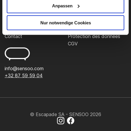
Anpassen
Qualité
Showroom
Support
Liens importants
Paiement & livraison
Mentions légales
Nur notwendige Cookies
FAQ
Droit de rétractation
Contact
Protection des données
CGV
info@sensoo.com
+32 87 59 59 04
© Escapade SA - SENSOO 2026