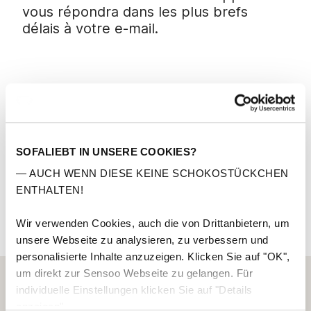
vous répondra dans les plus brefs
délais à votre e-mail.
Escapade SA
Rue de l'industrie 38
4700 Eupen - Belgique
SOFALIEBT IN UNSERE COOKIES?
— AUCH WENN DIESE KEINE SCHOKOSTÜCKCHEN
TVA: BE0664.807.118
ENTHALTEN!
Wir verwenden Cookies, auch die von Drittanbietern, um
unsere Webseite zu analysieren, zu verbessern und
personalisierte Inhalte anzuzeigen. Klicken Sie auf "OK",
um direkt zur Sensoo Webseite zu gelangen. Für
individuelle Einstellungen klicken Sie auf "Details
anzeigen".