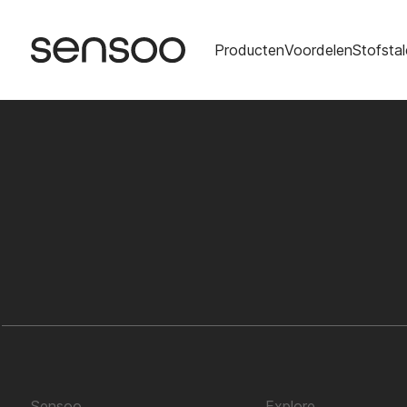
Home
Carbon
Producten
Voordelen
Stofsta
Sensoo
Explore