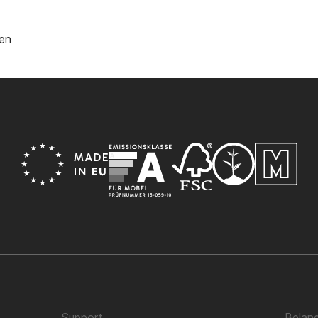
len
Support
Belang