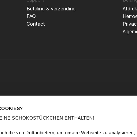
Betaling & verzending
Afdru
FAQ
Herroe
Contact
Privac
Algem
COOKIES?
KEINE SCHOKOSTÜCKCHEN ENTHALTEN!
All prices incl. VAT.
ch die von Drittanbietern, um unsere Webseite zu analysieren,