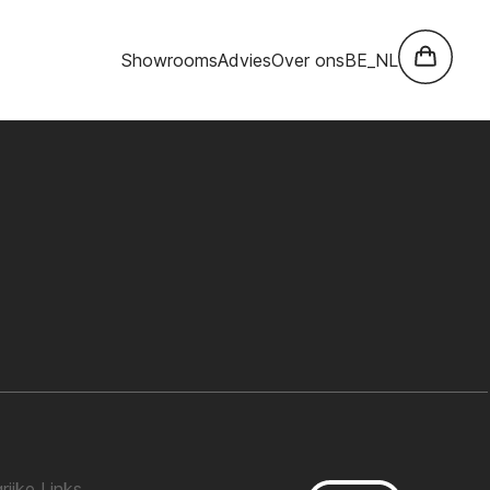
Showrooms
Advies
Over ons
BE_NL
rijke Links