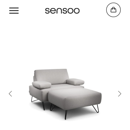
Cosy 2
1-ZIT MET POEF
B
110 cm
x
D
86 cm
x
H
85 cm
(
150 CM
ARMLEUNINGEN OPEN)