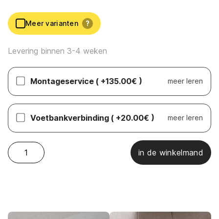
Meer varianten
?
Levering binnen 3-4 weken
Montageservice
( +135.00€ )
meer leren
Voetbankverbinding
( +20.00€ )
meer leren
Sensoo - Cosy2 1-zit met poef quantity
in de winkelmand