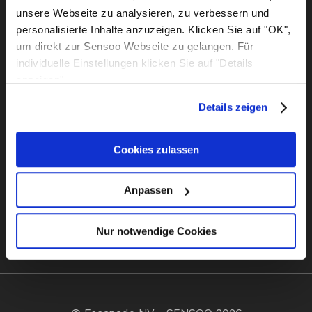
Over ons
Service
unsere Webseite zu analysieren, zu verbessern und
Comfort
Stofstalen
personalisierte Inhalte anzuzeigen. Klicken Sie auf "OK",
Duurzaamheid
Advies
um direkt zur Sensoo Webseite zu gelangen. Für
Kwaliteit
Showrooms
individuelle Einstellungen klicken Sie auf "Details
Support
Belangrijke Links
anzeigen".
Betaling & verzending
Afdruk
Details zeigen
FAQ
Herroepingsrecht
Contact
Privacybeleid
Algemene voorwaarden
Cookies zulassen
Anpassen
info@sensoo.com
+32 87 59 59 04
Nur notwendige Cookies