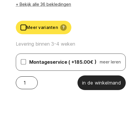
+ Bekijk alle 36 bekledingen
Meer varianten
?
Levering binnen 3-4 weken
Montageservice
( +185.00€ )
meer leren
Sensoo - Cosy2 hoekbank links quantity
in de winkelmand