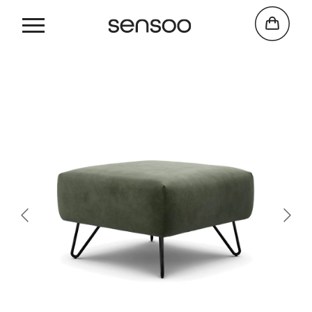
Cosy 2
L
70 cm
x
P
70 cm
x
H
48 cm
POUF